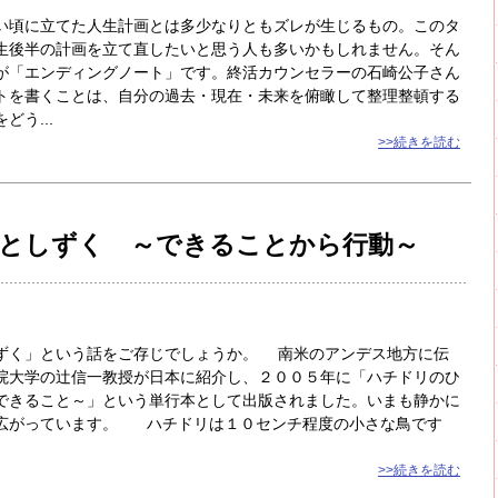
い頃に立てた人生計画とは多少なりともズレが生じるもの。このタ
生後半の計画を立て直したいと思う人も多いかもしれません。そん
が「エンディングノート」です。終活カウンセラーの石崎公子さん
トを書くことは、自分の過去・現在・未来を俯瞰して整理整頓する
う...
>>続きを読む
としずく ～できることから行動～
く」という話をご存じでしょうか。 南米のアンデス地方に伝
院大学の辻信一教授が日本に紹介し、２００５年に「ハチドリのひ
できること～」という単行本として出版されました。いまも静かに
広がっています。 ハチドリは１０センチ程度の小さな鳥です
>>続きを読む