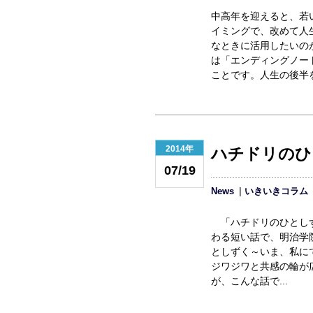
中高年を迎えると、若
イミングで、改めて人
なときに活用したいの
は「エンディングノー
ことです。人生の後半をど
2014年
ハチドリのひ
07/19
News
いきいきコラム
「ハチドリのひとしず
わる短い話で、明治学
としずく～いま、私に
ジワジワと共感の輪が
が、こんな話で...