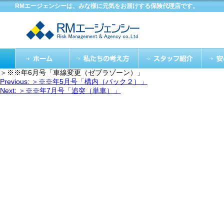
RMエージェンシーは、みな様に元気をお届けする保険代理店です。
＞※※年6月号「車線変更（ゼブラゾーン）」
投
Previous:
＞※※年5月号「構内（バック２）」
稿
Next:
＞※※年7月号「追突（単車）」
ナ
ビ
ゲ
ー
シ
ョ
ン